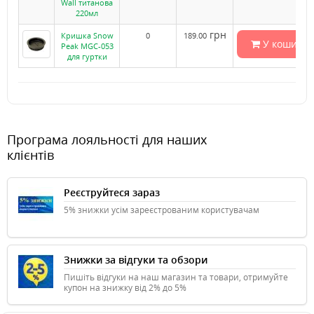
Wall титанова
220мл
грн
Кришка Snow
0
189.00
У кошик
Peak MGC-053
для гуртки
Програма лояльності для наших
клієнтів
Реєструйтеся зараз
5% знижки усім зареєстрованим користувачам
Знижки за відгуки та обзори
Пишіть відгуки на наш магазин та товари, отримуйте
купон на знижку від 2% до 5%