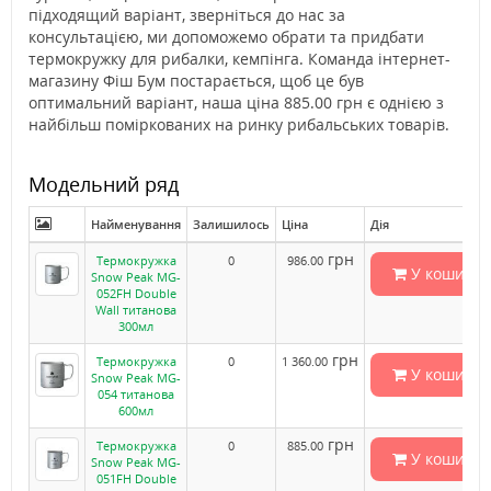
підходящий варіант, зверніться до нас за
консультацією, ми допоможемо обрати та придбати
термокружку для рибалки, кемпінга. Команда інтернет-
магазину Фіш Бум постарається, щоб це був
оптимальний варіант, наша ціна 885.00 грн є однією з
найбільш поміркованих на ринку рибальських товарів.
Модельний ряд
Найменування
Залишилось
Ціна
Дія
грн
Термокружка
0
986.00
У кошик
Snow Peak MG-
052FH Double
Wall титанова
300мл
грн
Термокружка
0
1 360.00
У кошик
Snow Peak MG-
054 титанова
600мл
грн
Термокружка
0
885.00
У кошик
Snow Peak MG-
051FH Double