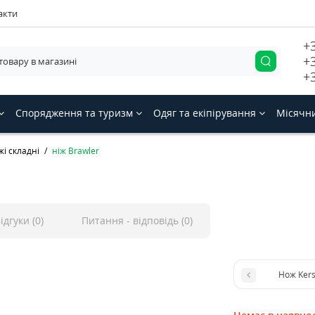
акти
+
+
+
Спорядження та туризм
Одяг та екіпірування
Місячн
і складні
ніж Brawler
ідгуки (0)
Питання - відповідь (0)
Нож Ker