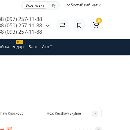
Особистий кабінет
Українська
Ру
38 (097) 257-11-88
0
38 (050) 257-11-88
38 (093) 257-11-88
ТОP
ий календар
Блог
Акції
shaw Knockout
Нож Kershaw Skyline