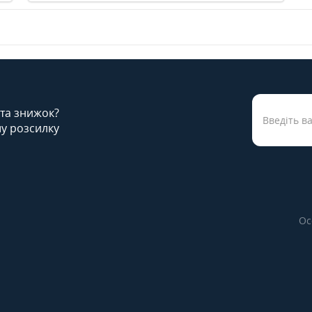
 та знижок?
у розсилку
Ос