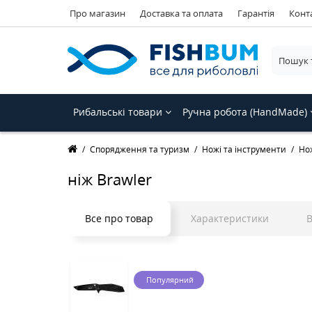
Про магазин
Доставка та оплата
Гарантія
Конт
Рибальські товари
Ручна робота (HandMade)
Спорядження та туризм
Ножі та інструменти
Нож
ніж Brawler
Все про товар
Характеристики
В
Популярний