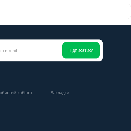
Підписатися
обистий кабінет
Закладки