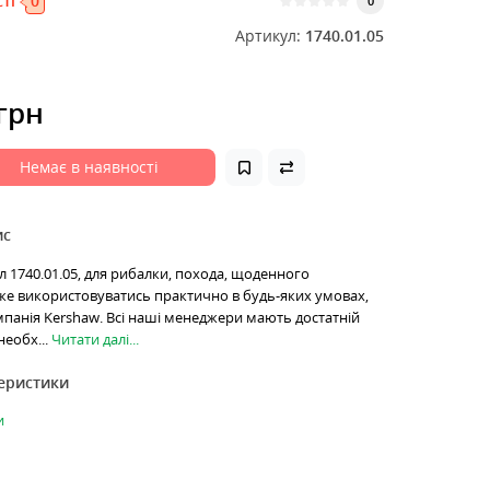
ті
0
0
Артикул:
1740.01.05
 грн
Немає в наявності
ис
л 1740.01.05, для рибалки, похода, щоденного
же використовуватись практично в будь-яких умовах,
панія Kershaw. Всі наші менеджери мають достатній
необх...
Читати далі...
теристики
и