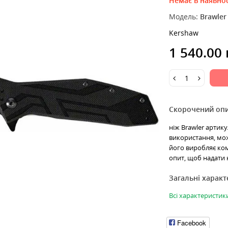
Немає в наявнос
Модель:
Brawler
Kershaw
1 540.00
Скорочений оп
ніж Brawler артику
використання, мо
його виробляє ком
опит, щоб надати 
Загальні харак
Всі характеристик
Facebook