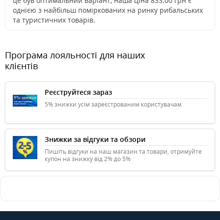
це був оптимальний варіант, наша ціна 833.00 грн є
однією з найбільш поміркованих на ринку рибальських
та туристичних товарів.
Програма лояльності для наших
клієнтів
Реєструйтеся зараз
5% знижки усім зареєстрованим користувачам
Знижки за відгуки та обзори
Пишіть відгуки на наш магазин та товари, отримуйте
купон на знижку від 2% до 5%