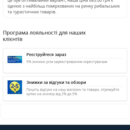
це був оптимальний варіант, наша ціна 683.00 грн є
однією з найбільш поміркованих на ринку рибальських
та туристичних товарів.
Програма лояльності для наших
клієнтів
Реєструйтеся зараз
5% знижки усім зареєстрованим користувачам
Знижки за відгуки та обзори
Пишіть відгуки на наш магазин та товари, отримуйте
купон на знижку від 2% до 5%