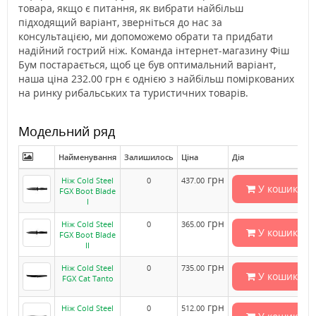
товара, якщо є питання, як вибрати найбільш
підходящий варіант, зверніться до нас за
консультацією, ми допоможемо обрати та придбати
надійний гострий ніж. Команда інтернет-магазину Фіш
Бум постарається, щоб це був оптимальний варіант,
наша ціна 232.00 грн є однією з найбільш поміркованих
на ринку рибальських та туристичних товарів.
Модельний ряд
Найменування
Залишилось
Ціна
Дія
грн
Ніж Cold Steel
0
437.00
У кошик
FGX Boot Blade
I
грн
Ніж Cold Steel
0
365.00
У кошик
FGX Boot Blade
II
грн
Ніж Cold Steel
0
735.00
У кошик
FGX Cat Tanto
грн
Ніж Cold Steel
0
512.00