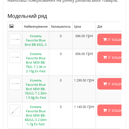
найбільш поміркованих на ринку рибальських товарів.
Модельний ряд
Найменування
Залишилось
Ціна
Дія
грн
Комель
0
696.00
У кошик
Favorite Blue
Bird BB-632L-S
грн
Комель
0
856.00
У кошик
Favorite Blue
Bird NEW BB-
792L-T 2.36 m
2-10g Ex-Fast
грн
Комель
0
1 290.00
У кошик
Favorite Blue
Bird NEW BB-
762UL-T 2.30m
1.5-8g Ex-Fast
грн
Комель
0
1 140.00
У кошик
Favorite Blue
Bird NEW BB-
682UL-S 2.04m
1-7g Ex-Fast