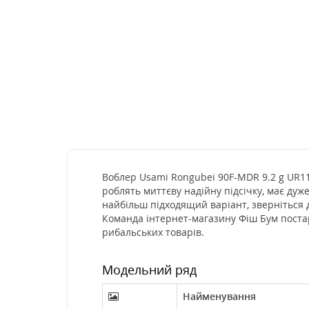
Воблер Usami Rongubei 90F-MDR 9.2 g UR11 (
роблять миттєву надійну підсічку, має дуж
найбільш підходящий варіант, зверніться 
Команда інтернет-магазину Фіш Бум постар
рибальських товарів.
Модельний ряд
Найменування