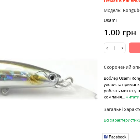
Немає в наявнос
Модель:
Rongub
Usami
1.00 грн
Скорочений оп
Воблер Usami Rongu
уловиста приманка 
роблять миттєву на
компанія...
Читати д
Загальні харак
Всі характеристик
Facebook