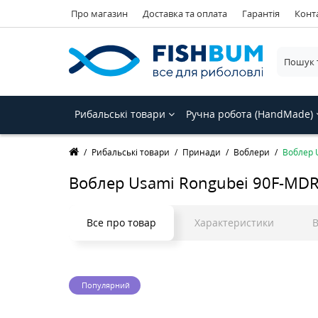
Про магазин
Доставка та оплата
Гарантія
Конт
Рибальські товари
Ручна робота (HandMade)
Рибальські товари
Принади
Воблери
Воблер U
Воблер Usami Rongubei 90F-MDR 
Все про товар
Характеристики
В
Популярний