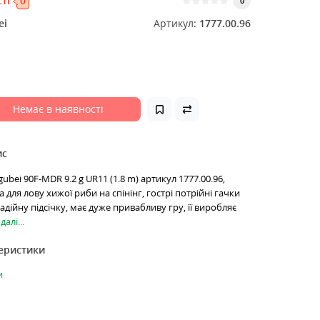
ті
0
0
ei
Артикул:
1777.00.96
Немає в наявності
ис
bei 90F-MDR 9.2 g UR11 (1.8 m) артикул 1777.00.96,
для лову хижої риби на спінінг, гострі потрійні гачки
дійну підсічку, має дуже привабливу гру, її виробляє
алі...
теристики
и