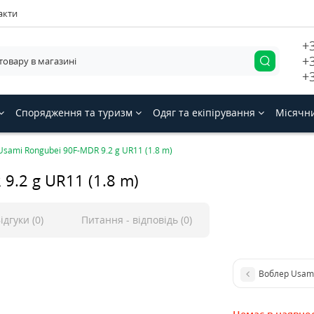
акти
+
+
+
Спорядження та туризм
Одяг та екіпірування
Місячн
sami Rongubei 90F-MDR 9.2 g UR11 (1.8 m)
9.2 g UR11 (1.8 m)
ідгуки (0)
Питання - відповідь (0)
Воблер Usami