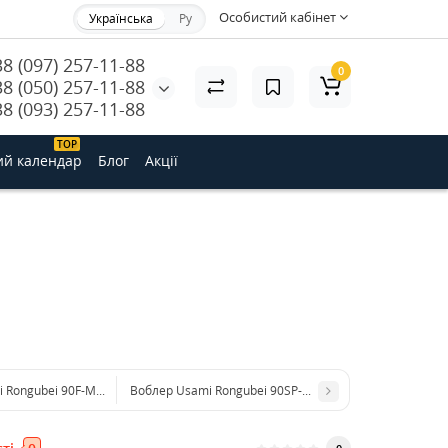
Особистий кабінет
Українська
Ру
38 (097) 257-11-88
0
38 (050) 257-11-88
38 (093) 257-11-88
ТОP
ий календар
Блог
Акції
 Rongubei 90F-MDR 9.2 g UR08 (1.8 m)
Воблер Usami Rongubei 90SP-MDR 10.9 g #331 (1.8 m)