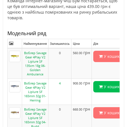
Команда інтернет-магазину Фіш Бум постарається, щоб
це був оптимальний варіант, наша ціна 439.00 грн є
однією з найбільш поміркованих на ринку рибальських
товарів.
Модельний ряд
Найменування
Залишилось
Ціна
Дія
грн
Воблер Savage
0
560.00
У кошик
Gear 4Play V2
Liplure SF
135cm 18g 06-
Golden
Ambulance
грн
Воблер Savage
4
908.00
У кошик
Gear 4Play V2
Liplure SF
165mm 32g 01-
Herring
грн
Воблер Savage
0
668.00
У кошик
Gear 4Play V2
Liplure SF
165mm 32g 04-
Rudd