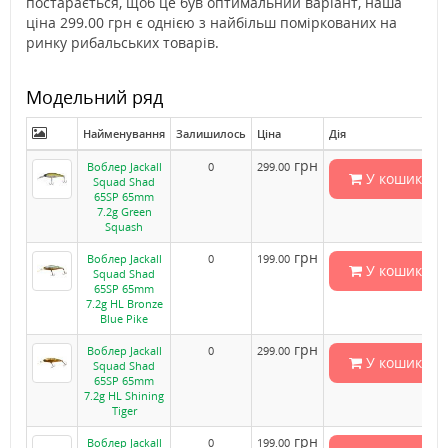
постарається, щоб це був оптимальний варіант, наша
ціна 299.00 грн є однією з найбільш поміркованих на
ринку рибальських товарів.
Модельний ряд
Найменування
Залишилось
Ціна
Дія
грн
Воблер Jackall
0
299.00
У кошик
Squad Shad
65SP 65mm
7.2g Green
Squash
грн
Воблер Jackall
0
199.00
У кошик
Squad Shad
65SP 65mm
7.2g HL Bronze
Blue Pike
грн
Воблер Jackall
0
299.00
У кошик
Squad Shad
65SP 65mm
7.2g HL Shining
Tiger
грн
Воблер Jackall
0
199.00