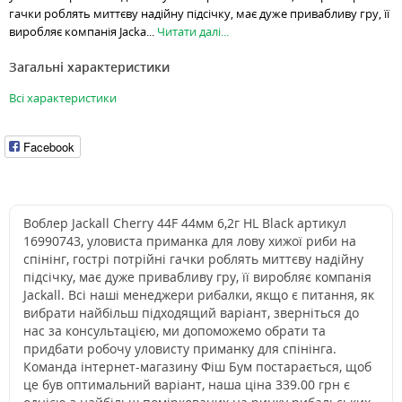
гачки роблять миттєву надійну підсічку, має дуже привабливу гру, її
виробляє компанія Jacka...
Читати далі...
Загальні характеристики
Всі характеристики
Facebook
Воблер Jackall Cherry 44F 44мм 6,2г HL Black артикул
16990743, уловиста приманка для лову хижої риби на
спінінг, гострі потрійні гачки роблять миттєву надійну
підсічку, має дуже привабливу гру, її виробляє компанія
Jackall. Всі наші менеджери рибалки, якщо є питання, як
вибрати найбільш підходящий варіант, зверніться до
нас за консультацією, ми допоможемо обрати та
придбати робочу уловисту приманку для спінінга.
Команда інтернет-магазину Фіш Бум постарається, щоб
це був оптимальний варіант, наша ціна 339.00 грн є