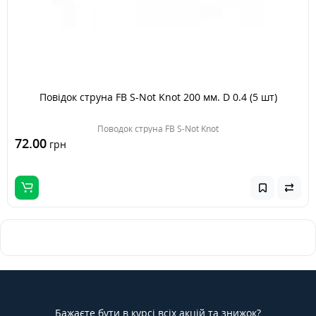
Повідок струна FB S-Not Knot 200 мм. D 0.4 (5 шт)
Поводок струна FB S-Not Knot
72.00
грн
Бажаєте бути в курсі всіх акцій та знижок?