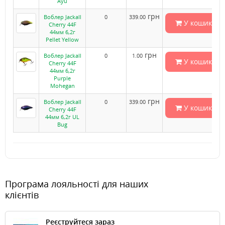
Ayu
грн
Воблер Jackall
0
339.00
У кошик
Cherry 44F
44мм 6,2г
Pellet Yellow
грн
Воблер Jackall
0
1.00
У кошик
Cherry 44F
44мм 6,2г
Purple
Mohegan
грн
Воблер Jackall
0
339.00
У кошик
Cherry 44F
44мм 6,2г UL
Bug
Програма лояльності для наших
клієнтів
Реєструйтеся зараз