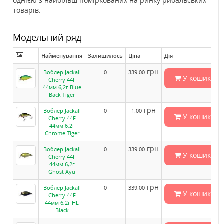
однією з найбільш поміркованих на ринку рибальських
товарів.
Модельний ряд
Найменування
Залишилось
Ціна
Дія
грн
Воблер Jackall
0
339.00
У кошик
Cherry 44F
44мм 6,2г Blue
Back Tiger
грн
Воблер Jackall
0
1.00
У кошик
Cherry 44F
44мм 6,2г
Chrome Tiger
грн
Воблер Jackall
0
339.00
У кошик
Cherry 44F
44мм 6,2г
Ghost Ayu
грн
Воблер Jackall
0
339.00
У кошик
Cherry 44F
44мм 6,2г HL
Black