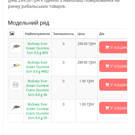
ціна 299.00 грн є однією з найбільш поміркованих на
ринку рибальських товарів.
Модельний ряд
Найменування
Залишилось
Ціна
Дія
грн
Воблер Ever
0
299.00
У кошик
Green Stumble
5cm 8.8 g #50
грн
Воблер Ever
0
299.00
У кошик
Green Stumble
5cm 8.8 g #602
грн
Воблер Ever
0
1.00
У кошик
Green Combat
Crank Stumble
5cm 8,8 g 46
грн
Воблер Ever
0
1.00
У кошик
Green Combat
Crank Stumble
5cm 8,8 g 50