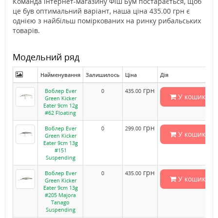
Команда інтернет-магазину Фіш Бум постарається, щоб
це був оптимальний варіант, наша ціна 435.00 грн є
однією з найбільш поміркованих на ринку рибальських
товарів.
Модельний ряд
Найменування
Залишилось
Ціна
Дія
грн
Воблер Ever
0
435.00
У кошик
Green Kicker
Eater 9cm 12g
#62 Floating
грн
Воблер Ever
0
299.00
У кошик
Green Kicker
Eater 9cm 13g
#151
Suspending
грн
Воблер Ever
0
435.00
У кошик
Green Kicker
Eater 9cm 13g
#205 Majora
Tanago
Suspending