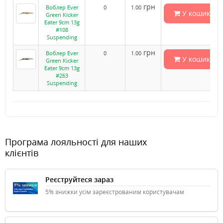
грн
Воблер Ever
0
1.00
У кошик
Green Kicker
Eater 9cm 13g
#108
Suspending
грн
Воблер Ever
0
1.00
У кошик
Green Kicker
Eater 9cm 13g
#263
Suspending
Програма лояльності для наших
клієнтів
Реєструйтеся зараз
5% знижки усім зареєстрованим користувачам