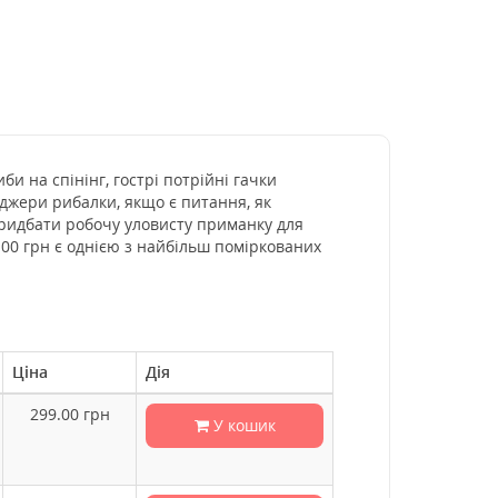
би на спінінг, гострі потрійні гачки
еджери рибалки, якщо є питання, як
придбати робочу уловисту приманку для
.00 грн є однією з найбільш поміркованих
Ціна
Дія
299.00
грн
У кошик