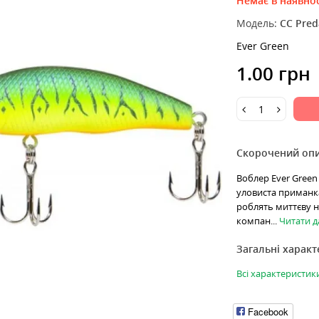
Немає в наявнос
Модель:
CC Pred
Ever Green
1.00 грн
Скорочений оп
Воблер Ever Green C
уловиста приманка 
роблять миттєву на
компан...
Читати да
Загальні харак
Всі характеристик
Facebook