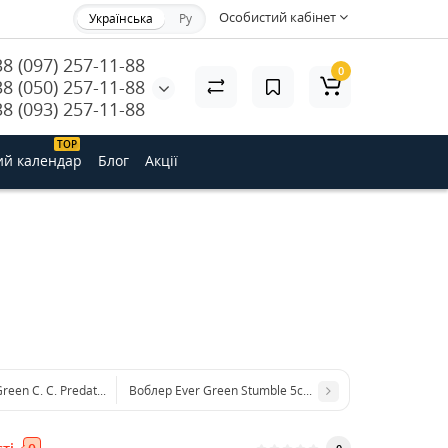
Особистий кабінет
Українська
Ру
38 (097) 257-11-88
0
38 (050) 257-11-88
38 (093) 257-11-88
ТОP
ий календар
Блог
Акції
reen C. C. Predator 6cm 7.5 g #405 SP
Воблер Ever Green Stumble 5cm 8.8 g #50