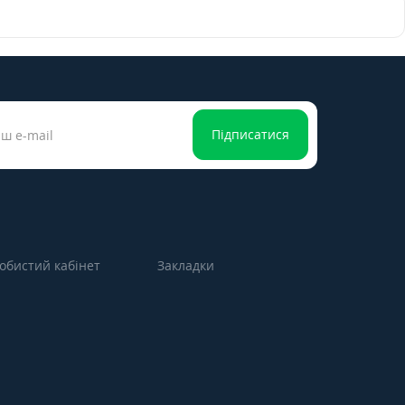
Підписатися
обистий кабінет
Закладки