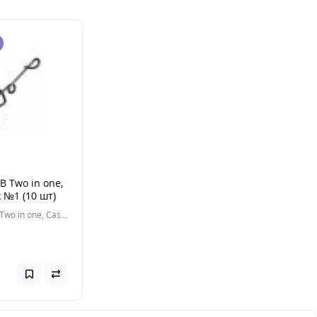
B Two in one,
k №1 (10 шт)
Застежка FB Two in one, Cast lock