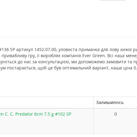
 #136 SP артикул 1452.07.00, уловиста приманка для лову хижої ри
е привабливу гру, її виробляє компанія Ever Green. Всі наші мен
ерніться до нас за консультацією, ми допоможемо замовити та 
Бум постарається, щоб це був оптимальний варіант, наша ціна 0
Залишилось
n C. C. Predator 6cm 7.5 g #102 SP
0