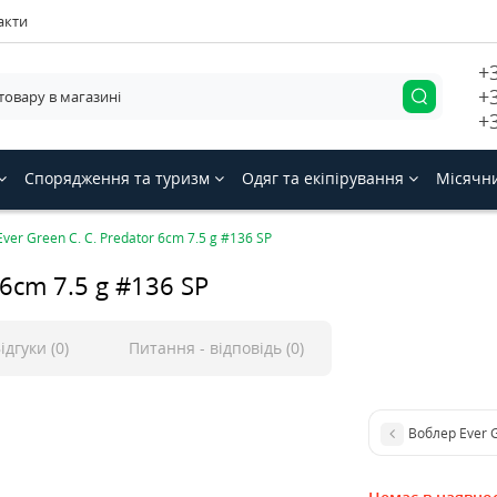
акти
+
+
+
Спорядження та туризм
Одяг та екіпірування
Місячн
ver Green C. C. Predator 6cm 7.5 g #136 SP
 6cm 7.5 g #136 SP
ідгуки (0)
Питання - відповідь (0)
Воблер Ever G