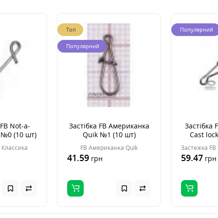
Топ
Популярний
Популярний
FB Not-a-
Застібка FB Американка
Застібка F
 №0 (10 шт)
Quik №1 (10 шт)
Cast loc
t Классика
FB Американка Quik
41.59
59.47
грн
грн