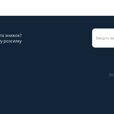
 та знижок?
у розсилку
Ос