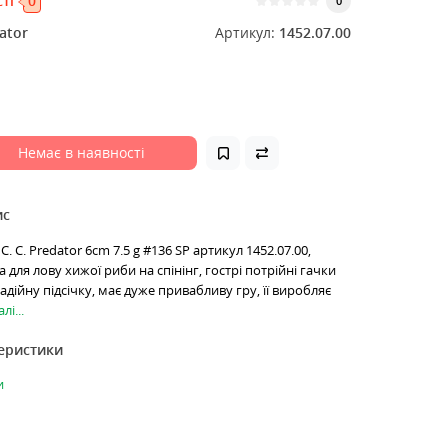
ті
0
0
ator
Артикул:
1452.07.00
Немає в наявності
ис
. C. Predator 6cm 7.5 g #136 SP артикул 1452.07.00,
для лову хижої риби на спінінг, гострі потрійні гачки
дійну підсічку, має дуже привабливу гру, її виробляє
лі...
теристики
и