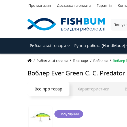
Про магазин
Доставка та оплата
Гарантія
Конт
Рибальські товари
Ручна робота (HandMade)
Рибальські товари
Принади
Воблери
Воблер E
Воблер Ever Green C. C. Predator
Все про товар
Характеристики
В
Популярний