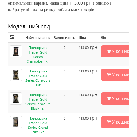
113.00 грн
оптимальний варіант, наша ціна
є однією з
найрозумніших на ринку рибальських товарів.
Модельний ряд
Найменування
Залишилось
Ціна
Дія
грн
Прикормка
0
113.00
У кошик
Traper Gold
Series
Champion 1кг
грн
Прикормка
0
113.00
У кошик
Traper Gold
Series Concours
1кг
грн
Прикормка
0
113.00
У кошик
Traper Gold
Series Concours
Black 1кг
грн
Прикормка
0
113.00
У кошик
Traper Gold
Series Grand
Prix 1кг