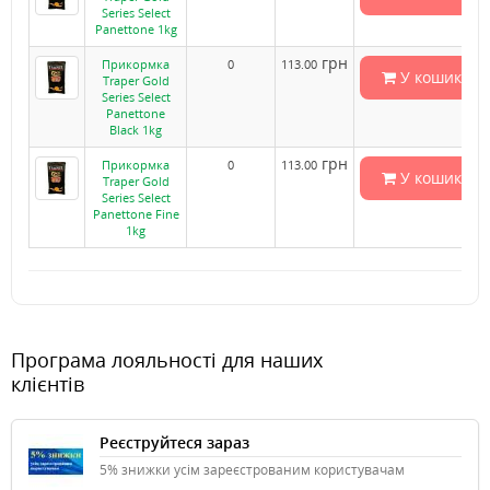
Series Select
Panettone 1kg
грн
Прикормка
0
113.00
У кошик
Traper Gold
Series Select
Panettone
Black 1kg
грн
Прикормка
0
113.00
У кошик
Traper Gold
Series Select
Panettone Fine
1kg
Програма лояльності для наших
клієнтів
Реєструйтеся зараз
5% знижки усім зареєстрованим користувачам