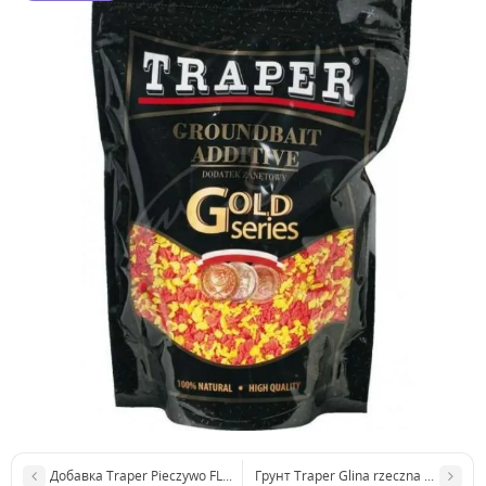
Добавка Traper Pieczywo FLUO zielone 400г
Грунт Traper Glina rzeczna 2кг (річко