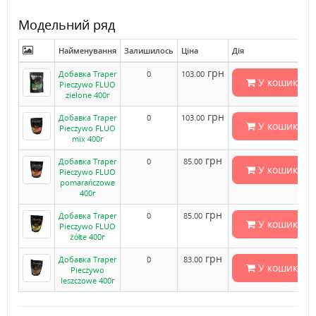
Модельний ряд
Найменування
Залишилось
Ціна
Дія
грн
Добавка Traper
0
103.00
У кошик
Pieczywo FLUO
zielone 400г
грн
Добавка Traper
0
103.00
У кошик
Pieczywo FLUO
mix 400г
грн
Добавка Traper
0
85.00
У кошик
Pieczywo FLUO
pomarańczowe
400г
грн
Добавка Traper
0
85.00
У кошик
Pieczywo FLUO
żółte 400г
грн
Добавка Traper
0
83.00
У кошик
Pieczywo
leszczowe 400г