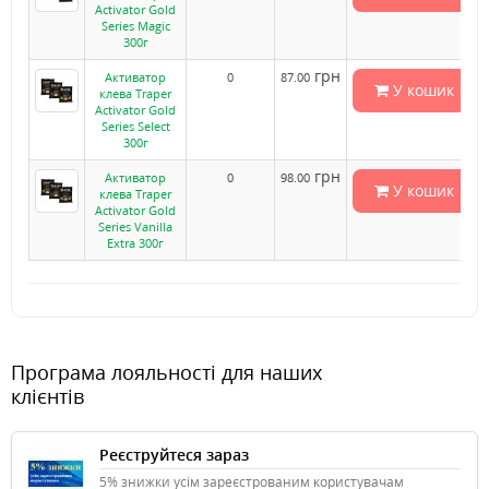
Activator Gold
Series Magic
300г
грн
Активатор
0
87.00
У кошик
клева Traper
Activator Gold
Series Select
300г
грн
Активатор
0
98.00
У кошик
клева Traper
Activator Gold
Series Vanilla
Extra 300г
Програма лояльності для наших
клієнтів
Реєструйтеся зараз
5% знижки усім зареєстрованим користувачам