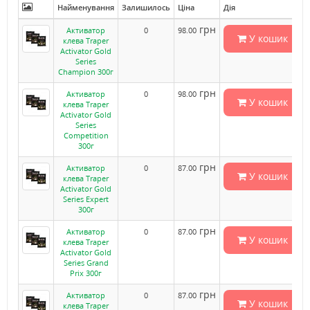
Найменування
Залишилось
Ціна
Дія
грн
Активатор
0
98.00
У кошик
клева Traper
Activator Gold
Series
Champion 300г
грн
Активатор
0
98.00
У кошик
клева Traper
Activator Gold
Series
Competition
300г
грн
Активатор
0
87.00
У кошик
клева Traper
Activator Gold
Series Expert
300г
грн
Активатор
0
87.00
У кошик
клева Traper
Activator Gold
Series Grand
Prix 300г
грн
Активатор
0
87.00
У кошик
клева Traper