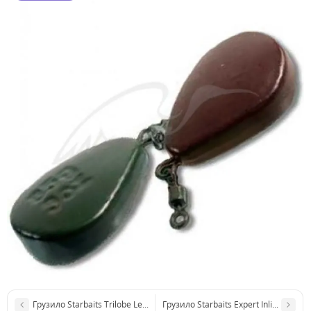
Грузило Starbaits Trilobe Lead 4oz 112гр
Грузило Starbaits Expert Inline obelis