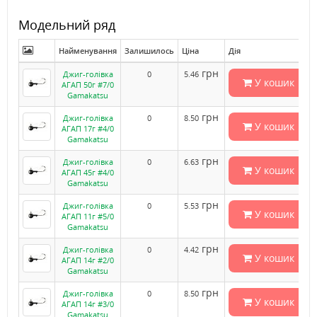
Модельний ряд
Найменування
Залишилось
Ціна
Дія
грн
Джиг-голівка
0
5.46
У кошик
АГАП 50г #7/0
Gamakatsu
грн
Джиг-голівка
0
8.50
У кошик
АГАП 17г #4/0
Gamakatsu
грн
Джиг-голівка
0
6.63
У кошик
АГАП 45г #4/0
Gamakatsu
грн
Джиг-голівка
0
5.53
У кошик
АГАП 11г #5/0
Gamakatsu
грн
Джиг-голівка
0
4.42
У кошик
АГАП 14г #2/0
Gamakatsu
грн
Джиг-голівка
0
8.50
У кошик
АГАП 14г #3/0
Gamakatsu