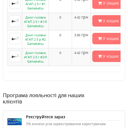
У кошик
АГАП 2.5 г #1
Gamakatsu
грн
Джиг-голівка
0
4.42
У кошик
АГАП 2.5 г #1/0
Gamakatsu
грн
Джиг-голівка
0
3.90
У кошик
АГАП 2.5 р #2
Gamakatsu
грн
Джиг-голівка
0
4.42
У кошик
АГАП 2.5 г #2/0
Gamakatsu
Програма лояльності для наших
клієнтів
Реєструйтеся зараз
5% знижки усім зареєстрованим користувачам