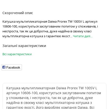
Скорочений опис
Катушка мультипликаторная Daiwa Prorex TW 100SV L артикул
10606-100, користується заслугованим попитом у споживачів, і
неспроста, так як це добротна, дуже надійна в своєму класі
мультіплікаторна котушка з гарантією якост...
Читати далі...
Загальні характеристики
Всі характеристики
Facebook
Катушка мультипликаторная Daiwa Prorex TW 100SV L
артикул 10606-100, користується заслугованим попитом
у споживачів, і неспроста, так як це добротна, дуже
надійна в своєму класі мультіплікаторна котушка з
гарантією якості, його виробляє компанія Daiwa. Всі