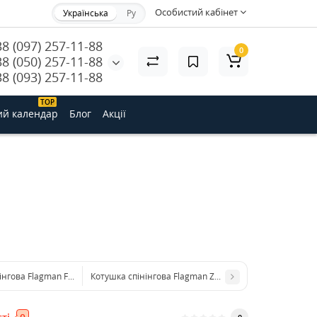
Особистий кабінет
Українська
Ру
38 (097) 257-11-88
0
38 (050) 257-11-88
38 (093) 257-11-88
ТОP
ий календар
Блог
Акції
нгова Flagman Fortis AIR Shallow Spool 2004
Котушка спінінгова Flagman Zedd 2000S