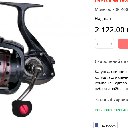
Немає в наявнос
Модель:
FDR-400
Flagman
2 122.00
Скорочений оп
Катушка спиннинго
котушка для спінін
компанія Flagman.
вибрати найбільш 
Загальні харак
Всі характеристик
Facebook