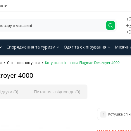
акти
+
+
+
Спорядження та туризм
Одяг та екіпірування
Місячн
и
Спінінгові котушки
Котушка спінінгова Flagman Destroyer 4000
troyer 4000
ідгуки (0)
Питання - відповідь (0)
Котушка спіні