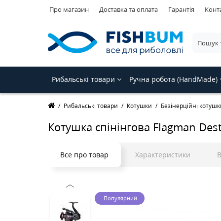
Про магазин
Доставка та оплата
Гарантія
Конт
Рибальські товари
Ручна робота (HandMade)
Рибальські товари
Котушки
Безінерційні котушк
Котушка спінінгова Flagman Des
Все про товар
Характеристики
В
Популярний