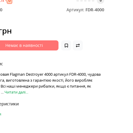
ті
0
0
0
Артикул:
FDR-4000
 грн
Немає в наявності
ис
вая Flagman Destroyer 4000 артикул FDR-4000, чудова
га, виготовлена з гарантією якості, його виробляє
 Всі наші менеджери рибалки, якщо є питання, як
...
Читати далі...
теристики
и