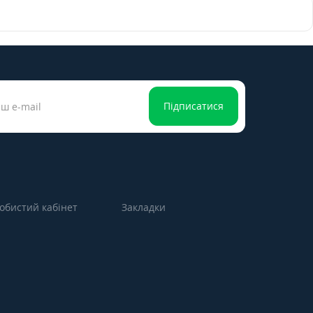
Підписатися
обистий кабінет
Закладки