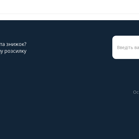
 та знижок?
у розсилку
Ос