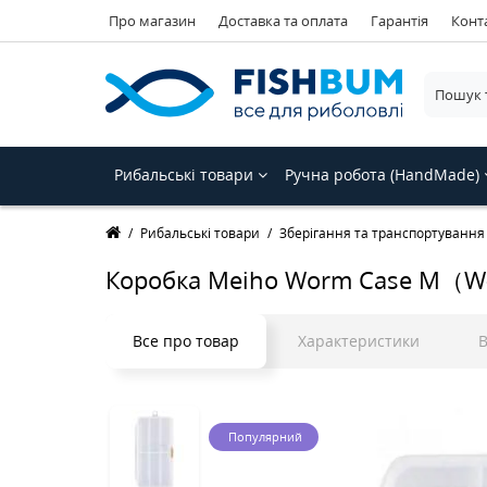
Про магазин
Доставка та оплата
Гарантія
Конт
Рибальські товари
Ручна робота (HandMade)
Рибальські товари
Зберігання та транспортування
Коробка Meiho Worm Case M（W
Все про товар
Характеристики
В
Популярний