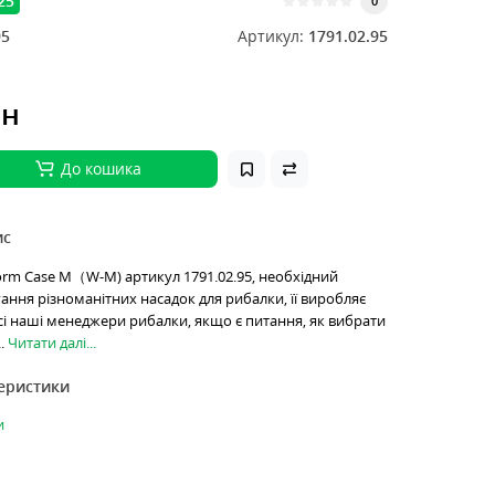
25
0
95
Артикул:
1791.02.95
рн
До кошика
ис
rm Case M（W-M) артикул 1791.02.95, необхідний
гання різноманітних насадок для рибалки, її виробляє
сі наші менеджери рибалки, якщо є питання, як вибрати
..
Читати далі...
теристики
и