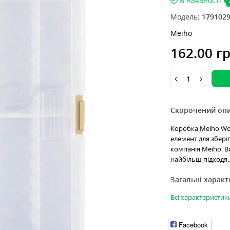
В наявності
Модель:
179102
Meiho
162.00 г
Скорочений оп
Коробка Meiho Wo
елемент для збері
компанія Meiho. В
найбільш підходя.
Загальні харак
Всі характеристик
Facebook