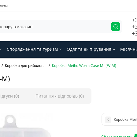
акти
+
+
+
Спорядження та туризм
Одяг та екіпірування
Місячн
Коробки для риболовлі
Коробка Meiho Worm Case M（W-M)
-M)
ідгуки (0)
Питання - відповідь (0)
Коробка Mei