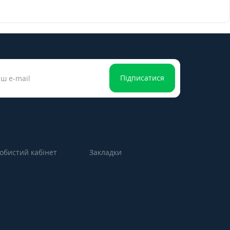
Підписатися
обистий кабінет
Закладки