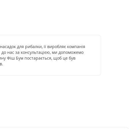
асадок для рибалки, її виробляє компанія
я до нас за консультацією, ми допоможемо
ину Фіш Бум постарається, щоб це був
в.