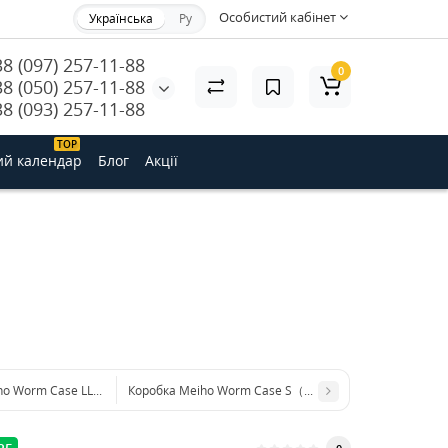
Особистий кабінет
Українська
Ру
38 (097) 257-11-88
0
38 (050) 257-11-88
38 (093) 257-11-88
ТОP
ий календар
Блог
Акції
ho Worm Case LL（W-LL)
Коробка Meiho Worm Case S（W-S) ц:прозорий