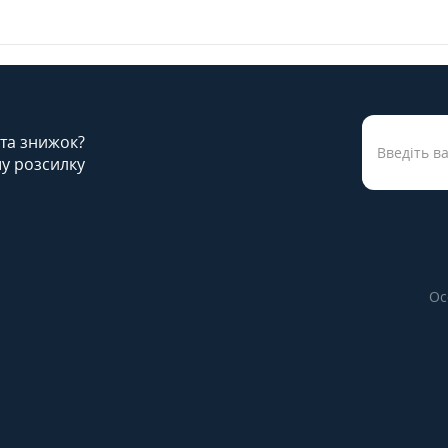
 та знижок?
у розсилку
Ос