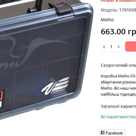
Немає в наявнос
Модель:
179103
Meiho
663.00 г
Скорочений оп
Коробка Meiho VS-3
зберігання різном
Meiho. Всі наші м
найбільш підходящ
Загальні харак
Всі характеристик
Facebook