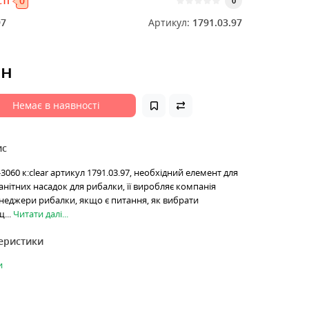
ті
0
0
97
Артикул:
1791.03.97
рн
Немає в наявності
ис
060 к:clear артикул 1791.03.97, необхідний елемент для
анітних насадок для рибалки, її виробляє компанія
енеджери рибалки, якщо є питання, як вибрати
...
Читати далі...
теристики
и