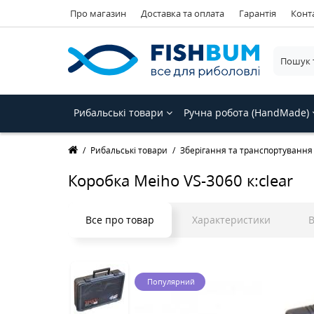
Про магазин
Доставка та оплата
Гарантія
Конт
Рибальські товари
Ручна робота (HandMade)
Рибальські товари
Зберігання та транспортування
Коробка Meiho VS-3060 к:clear
Все про товар
Характеристики
В
Популярний