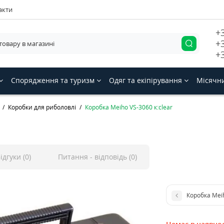
акти
+
+
+
Спорядження та туризм
Одяг та екіпірування
Місячн
Коробки для риболовлі
Коробка Meiho VS-3060 к:clear
ідгуки (0)
Питання - відповідь (0)
Коробка Meih