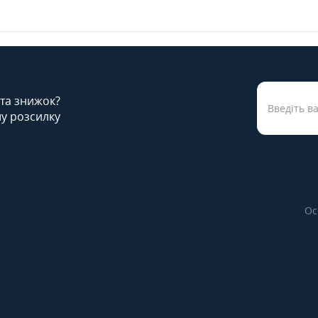
 та знижок?
у розсилку
Ос