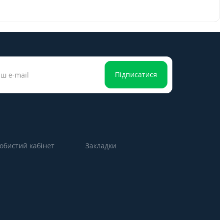
Підписатися
обистий кабінет
Закладки