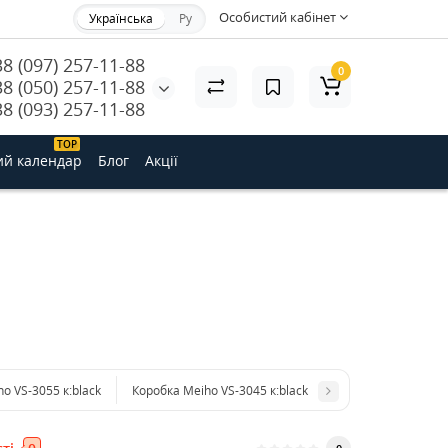
Особистий кабінет
Українська
Ру
38 (097) 257-11-88
0
38 (050) 257-11-88
38 (093) 257-11-88
ТОP
ий календар
Блог
Акції
o VS-3055 к:black
Коробка Meiho VS-3045 к:black