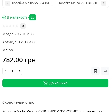
Коробка Meiho VS-3043NDD к:clear
Коробка Meiho VS-3040 к:black
В наявності
25
0
Модель:
17910408
Артикул:
1791.04.08
Meiho
782.00 грн
До кошика
Скорочений опис
Коробка Meiho Versus VS-3043NDDM 356х230х82mm к:прозорий