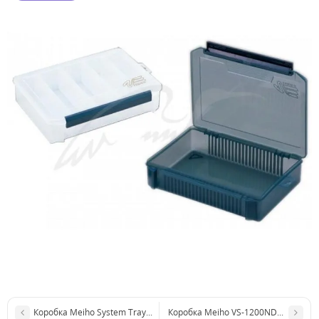
Коробка Meiho System Tray Case HD
Коробка Meiho VS-1200NDDM к:clea