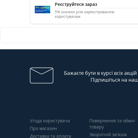
Реєструйтеся зараз
5% знижки усім зареєстрованим
користувачам
Бажаєте бути в курсі всіх акцій
Підпишіться на наш
Угода користувача
Повернення та обмін
товару
Про магазин
Зворотній зв’язок
Доставка та оплата