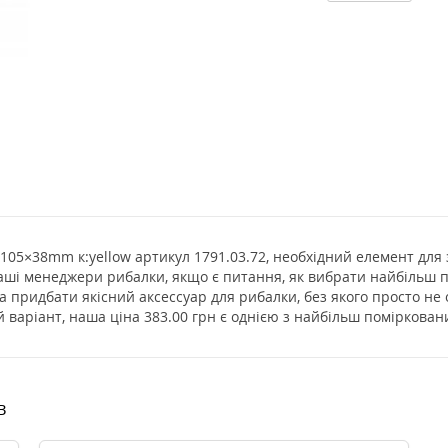
05×38mm к:yellow артикул 1791.03.72, необхідний елемент для 
наші менеджери рибалки, якщо є питання, як вибрати найбільш п
а придбати якісний аксессуар для рибалки, без якого просто не
 варіант, наша ціна 383.00 грн є однією з найбільш поміркован
в