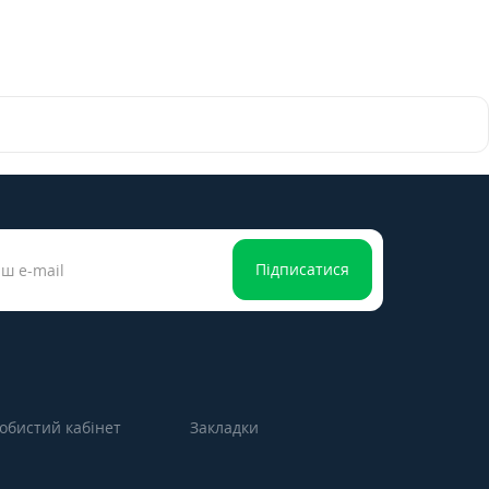
Підписатися
обистий кабінет
Закладки