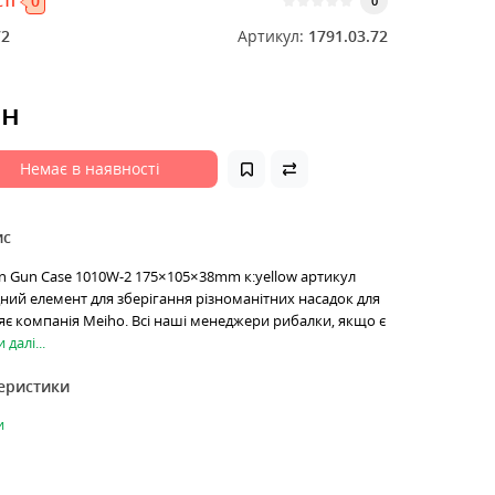
ті
0
0
72
Артикул:
1791.03.72
рн
Немає в наявності
ис
 Gun Case 1010W-2 175×105×38mm к:yellow артикул
ідний елемент для зберігання різноманітних насадок для
ляє компанія Meiho. Всі наші менеджери рибалки, якщо є
 далі...
теристики
и