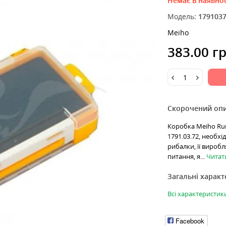
Немає в наявнос
Модель:
179103
Meiho
383.00 г
Скорочений оп
Коробка Meiho Run
1791.03.72, необх
рибалки, її вироб
питання, я...
Читати
Загальні харак
Всі характеристик
Facebook