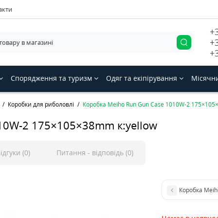
акти
+
+
+
Спорядження та туризм
Одяг та екіпірування
Місячн
Коробки для риболовлі
Коробка Meiho Run Gun Case 1010W-2 175×105×
10W-2 175×105×38mm к:yellow
ідгуки (0)
Питання - відповідь (0)
Коробка Meih