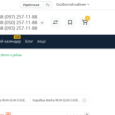
Особистий кабінет
Українська
Ру
38 (097) 257-11-88
0
38 (050) 257-11-88
38 (093) 257-11-88
ТОP
ий календар
Блог
Акції
38mm к:yellow
o RUN GUN CASE 1010W-1 clear/red
Коробка Meiho RUN GUN CASE 3010W white/clear