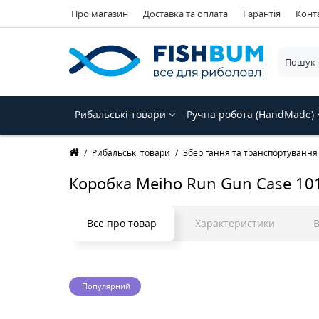
Про магазин
Доставка та оплата
Гарантія
Конт
Рибальські товари
Ручна робота (HandMade)
Рибальські товари
Зберігання та транспортування
Коробка Meiho Run Gun Case 10
Все про товар
Характеристики
В
Популярний