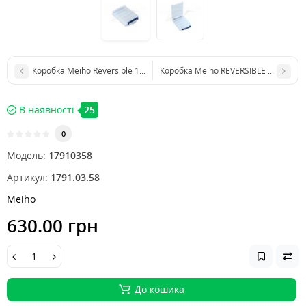
Коробка Meiho Reversible 100 200х126х36mm к:прозорий
Коробка Meiho REVERSIBLE 145 к:nav
В наявності
25
0
Модель:
17910358
Артикул:
1791.03.58
Meiho
630.00 грн
До кошика