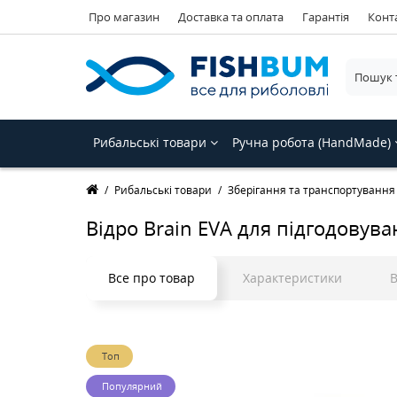
Про магазин
Доставка та оплата
Гарантія
Конт
Рибальські товари
Ручна робота (HandMade)
Рибальські товари
Зберігання та транспортування
Відро Brain EVA для підгодовув
Все про товар
Характеристики
В
Топ
Популярний