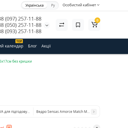
Особистий кабінет
Українська
Ру
38 (097) 257-11-88
0
38 (050) 257-11-88
38 (093) 257-11-88
ТОP
ий календар
Блог
Акції
35х17см без кришки
EVA для підгодовування 30х13см з кришкою
Ведро Sensas Amorce Match MM для прикормки ( 40 см