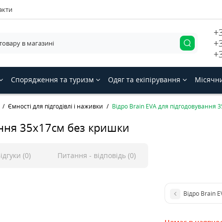
акти
+
+
+
Спорядження та туризм
Одяг та екіпірування
Місячн
Ємності для підгодівлі і наживки
Відро Brain EVA для підгодовування 
ання 35х17см без кришки
ідгуки (0)
Питання - відповідь (0)
Відро Brain 