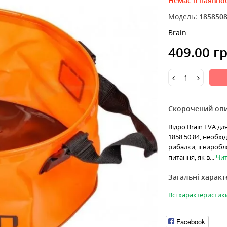
Немає в наявнос
Модель:
185850
Brain
409.00 г
Скорочений оп
Відро Brain EVA д
1858.50.84, необх
рибалки, її виробл
питання, як в...
Чит
Загальні харак
Всі характеристик
Facebook