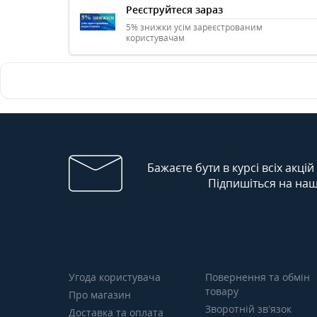
Реєструйтеся зараз
5% знижки усім зареєстрованим
користувачам
Бажаєте бути в курсі всіх акцій
Підпишіться на наш
Угода користувача
Повернення та обмін
товару
Про магазин
Зворотній зв’язок
Доставка та оплата