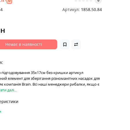
ті
0
0
84
Артикул:
1858.50.84
рн
Немає в наявності
ис
ля підгодовування 35х17см без кришки артикул
ідний елемент для зберігання різноманітних насадок для
яє компанія Brain. Всі наші менеджери рибалки, якщо є
ати далі...
теристики
и