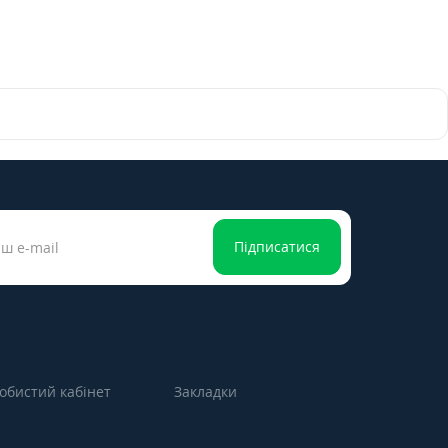
Підписатися
обистий кабінет
Закладки