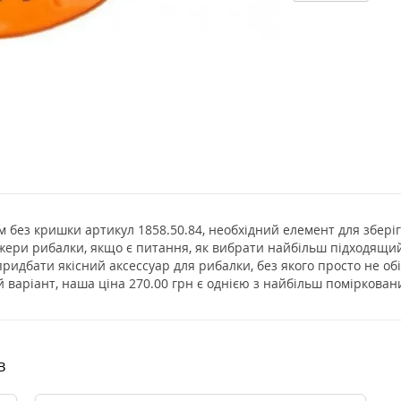
м без кришки артикул 1858.50.84, необхідний елемент для збері
джери рибалки, якщо є питання, як вибрати найбільш підходящий 
ридбати якісний аксессуар для рибалки, без якого просто не об
 варіант, наша ціна 270.00 грн є однією з найбільш поміркован
в