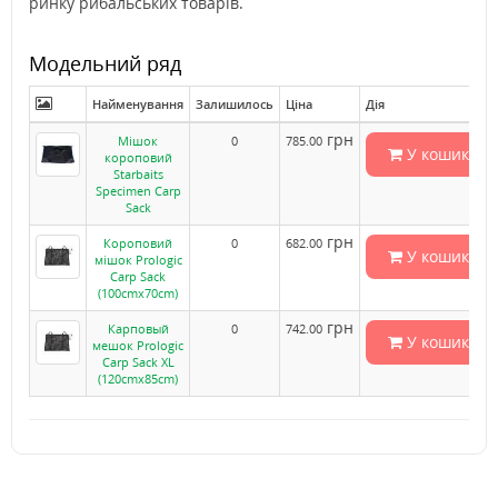
ринку рибальських товарів.
Модельний ряд
Найменування
Залишилось
Ціна
Дія
грн
Мішок
0
785.00
У кошик
короповий
Starbaits
Specimen Carp
Sack
грн
Короповий
0
682.00
У кошик
мішок Prologic
Carp Sack
(100cmx70cm)
грн
Карповый
0
742.00
У кошик
мешок Prologic
Carp Sack XL
(120cmx85cm)