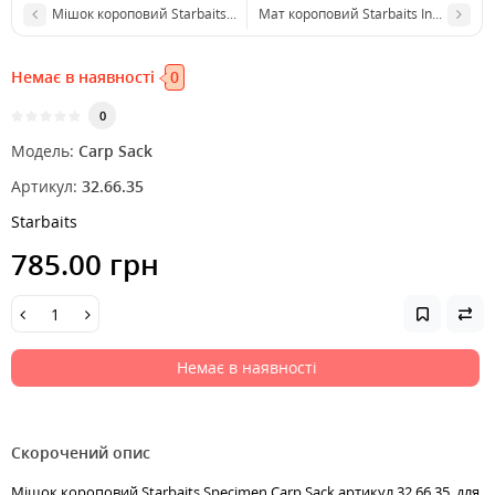
Мішок короповий Starbaits Carp Sack With Clip
Мат короповий Starbaits Inflatable u
Немає в наявності
0
0
Модель:
Carp Sack
Артикул:
32.66.35
Starbaits
785.00 грн
Немає в наявності
Скорочений опис
Мішок короповий Starbaits Specimen Carp Sack артикул 32.66.35, для