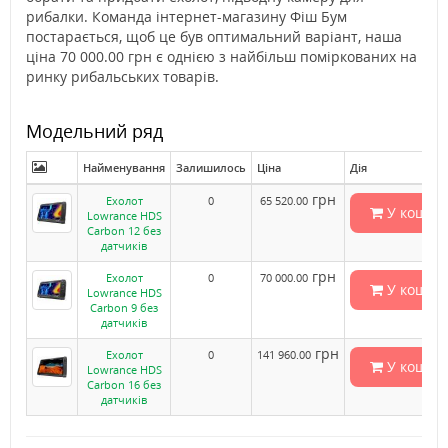
рибалки. Команда інтернет-магазину Фіш Бум
постарається, щоб це був оптимальний варіант, наша
ціна 70 000.00 грн є однією з найбільш поміркованих на
ринку рибальських товарів.
Модельний ряд
Найменування
Залишилось
Ціна
Дія
грн
Ехолот
0
65 520.00
У кошик
Lowrance HDS
Carbon 12 без
датчиків
грн
Ехолот
0
70 000.00
У кошик
Lowrance HDS
Carbon 9 без
датчиків
грн
Ехолот
0
141 960.00
У кошик
Lowrance HDS
Carbon 16 без
датчиків