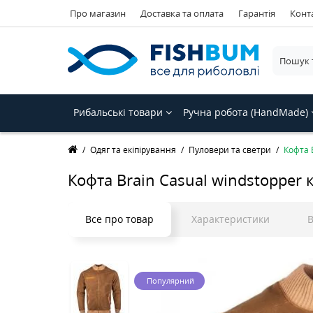
Про магазин
Доставка та оплата
Гарантія
Конт
Рибальські товари
Ручна робота (HandMade)
Одяг та екіпірування
Пуловери та светри
Кофта B
Кофта Brain Casual windstopper к
Все про товар
Характеристики
В
Популярний