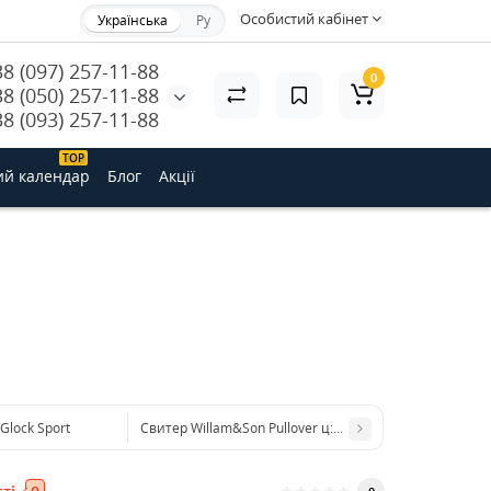
Особистий кабінет
Українська
Ру
38 (097) 257-11-88
0
38 (050) 257-11-88
38 (093) 257-11-88
ТОP
ий календар
Блог
Акції
Glock Sport
Свитер Willam&Son Pullover ц:серый