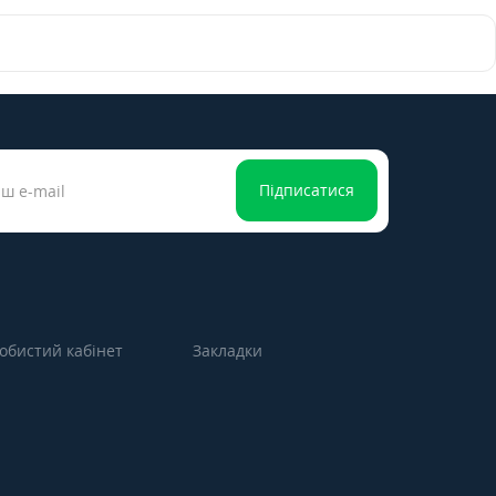
Підписатися
обистий кабінет
Закладки