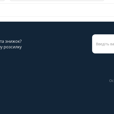
 та знижок?
у розсилку
Ос