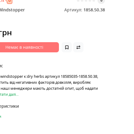
ті
0
0
Windstopper
Артикул:
1858.50.38
 грн
Немає в наявності
ис
 windstopper к:dry herbs артикул 18585035-1858.50.38,
тить від негативних факторів довкілля, виробляє
сі наші менеджери мають достатній опит, щоб надати
ати далі...
теристики
и