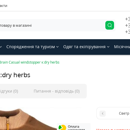
акти
+
+
+
Спорядження та туризм
Одяг та екіпірування
Місячн
rain Casual windstopper к:dry herbs
:dry herbs
ідгуки (0)
Питання - відповідь (0)
Светр 