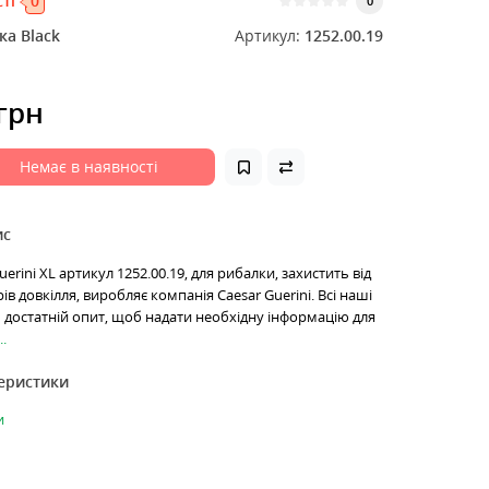
ті
0
0
а Black
Артикул:
1252.00.19
 грн
Немає в наявності
ис
erini XL артикул 1252.00.19, для рибалки, захистить від
в довкілля, виробляє компанія Caesar Guerini. Всі наші
достатній опит, щоб надати необхідну інформацію для
.
теристики
и