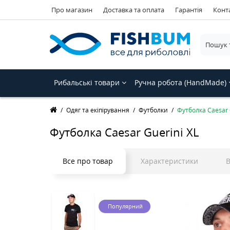
Про магазин
Доставка та оплата
Гарантія
Конт
Рибальські товари
Ручна робота (HandMade)
Одяг та екіпірування
Футболки
Футболка Caesar 
Футболка Caesar Guerini XL
Все про товар
Характеристики
В
Популярний