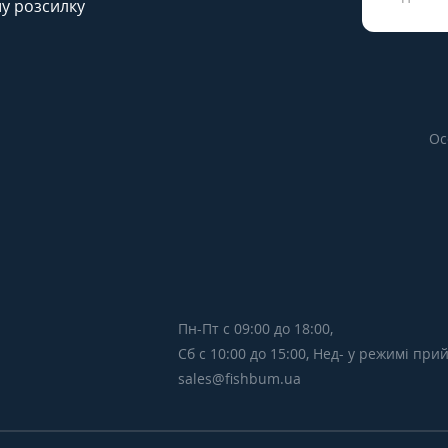
у розсилку
Ос
Пн-Пт с 09:00 до 18:00,
Сб с 10:00 до 15:00, Нед- у режимі пр
sales@fishbum.ua