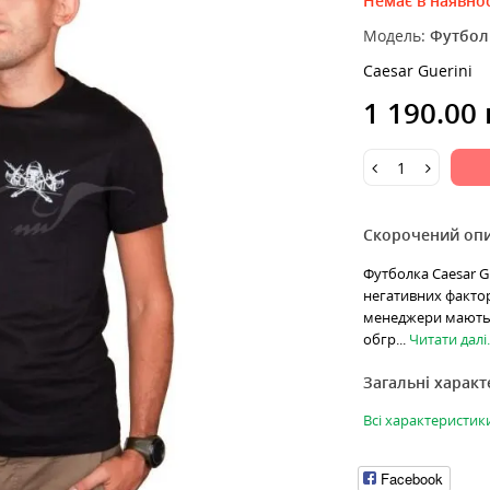
Немає в наявнос
Модель:
Футболк
Caesar Guerini
1 190.00
Скорочений оп
Футболка Caesar Gu
негативних факторі
менеджери мають 
обгр...
Читати далі..
Загальні харак
Всі характеристик
Facebook