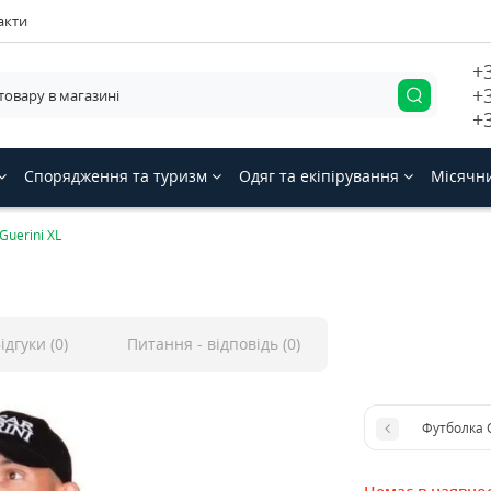
акти
+
+
+
Спорядження та туризм
Одяг та екіпірування
Місячн
Guerini XL
ідгуки (0)
Питання - відповідь (0)
Футболка C