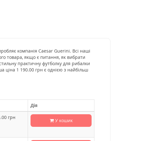
иробляє компанія Caesar Guerini. Всі наші
го товара, якщо є питання, як вибрати
 стильну практичну футболку для рибалки
а ціна 1 190.00 грн є однією з найбільш
Дія
.00
грн
У кошик