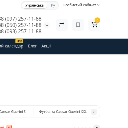
Особистий кабінет
Українська
Ру
38 (097) 257-11-88
0
38 (050) 257-11-88
38 (093) 257-11-88
ТОP
ий календар
Блог
Акції
aesar Guerini S
Футболка Caesar Guerini XXL