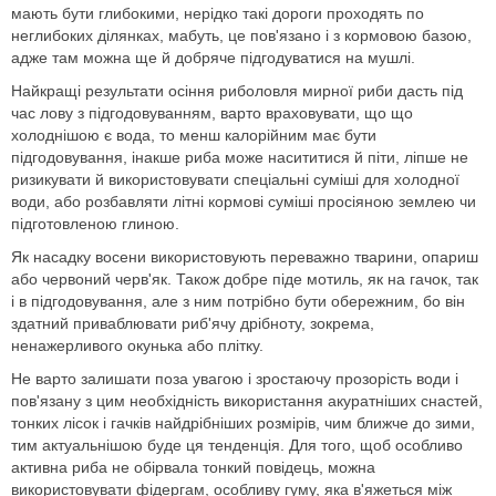
мають бути глибокими, нерідко такі дороги проходять по
неглибоких ділянках, мабуть, це пов'язано і з кормовою базою,
адже там можна ще й добряче підгодуватися на мушлі.
Найкращі результати осіння риболовля мирної риби дасть під
час лову з підгодовуванням, варто враховувати, що що
холоднішою є вода, то менш калорійним має бути
підгодовування, інакше риба може насититися й піти, ліпше не
ризикувати й використовувати спеціальні суміші для холодної
води, або розбавляти літні кормові суміші просіяною землею чи
підготовленою глиною.
Як насадку восени використовують переважно тварини, опариш
або червоний черв'як. Також добре піде мотиль, як на гачок, так
і в підгодовування, але з ним потрібно бути обережним, бо він
здатний приваблювати риб'ячу дрібноту, зокрема,
ненажерливого окунька або плітку.
Не варто залишати поза увагою і зростаючу прозорість води і
пов'язану з цим необхідність використання акуратніших снастей,
тонких лісок і гачків найдрібніших розмірів, чим ближче до зими,
тим актуальнішою буде ця тенденція. Для того, щоб особливо
активна риба не обірвала тонкий повідець, можна
використовувати фідергам, особливу гуму, яка в'яжеться між