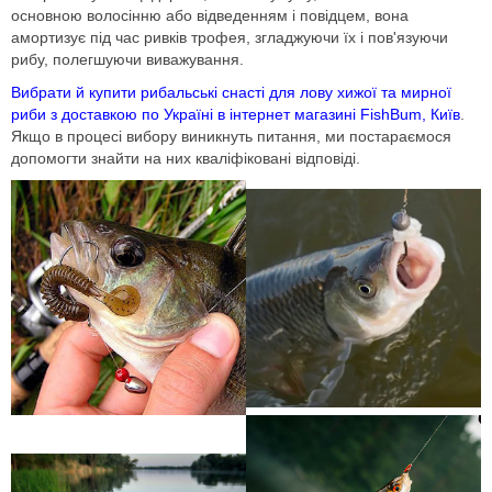
основною волосінню або відведенням і повідцем, вона
амортизує під час ривків трофея, згладжуючи їх і пов'язуючи
рибу, полегшуючи виважування.
Вибрати й купити рибальські снасті для лову хижої та мирної
риби з доставкою по Україні в інтернет магазині FishBum, Київ
.
Якщо в процесі вибору виникнуть питання, ми постараємося
допомогти знайти на них кваліфіковані відповіді.