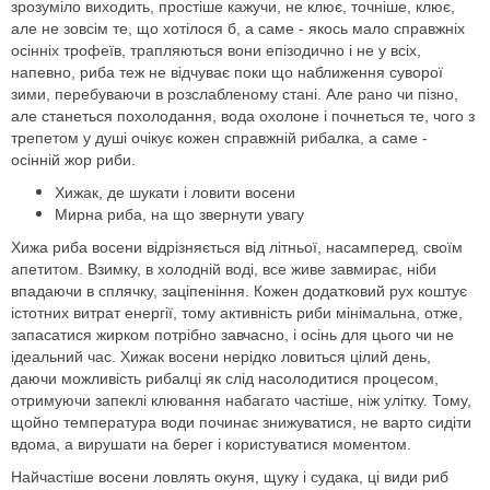
зрозуміло виходить, простіше кажучи, не клює, точніше, клює,
але не зовсім те, що хотілося б, а саме - якось мало справжніх
осінніх трофеїв, трапляються вони епізодично і не у всіх,
напевно, риба теж не відчуває поки що наближення суворої
зими, перебуваючи в розслабленому стані. Але рано чи пізно,
але станеться похолодання, вода охолоне і почнеться те, чого з
трепетом у душі очікує кожен справжній рибалка, а саме -
осінній жор риби.
Хижак, де шукати і ловити восени
Мирна риба, на що звернути увагу
Хижа риба восени відрізняється від літньої, насамперед, своїм
апетитом. Взимку, в холодній воді, все живе завмирає, ніби
впадаючи в сплячку, заціпеніння. Кожен додатковий рух коштує
істотних витрат енергії, тому активність риби мінімальна, отже,
запасатися жирком потрібно завчасно, і осінь для цього чи не
ідеальний час. Хижак восени нерідко ловиться цілий день,
даючи можливість рибалці як слід насолодитися процесом,
отримуючи запеклі клювання набагато частіше, ніж улітку. Тому,
щойно температура води починає знижуватися, не варто сидіти
вдома, а вирушати на берег і користуватися моментом.
Найчастіше восени ловлять окуня, щуку і судака, ці види риб