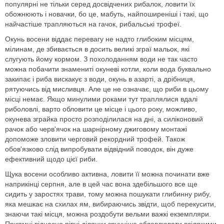
популярні не тільки серед досвідчених рибалок, ловити їх
обожнюють і новачки, бо це, мабуть, найпоширеніші і такі, що
найчастіше трапляються на гачок, рибальські трофеї.
Окунь восени віддає перевагу не надто глибоким місцям,
мілинам, де збивається в досить великі зграї мальок, які
слугують йому кормом. З похолоданням води не так часто
можна побачити знамениті окуневі котли, коли вода буквально
закипає і риба вискакує з води, окунь в азарті, а дрібниця,
рятуючись від мисливця. Але це не означає, що риби в цьому
місці немає. Якщо минулими роками тут траплялися вдалі
риболовлі, варто обловити це місце і цього року, можливо,
окунева зграйка просто розподілилася на дні, а силіконовий
рачок або черв'ячок на шарнірному джиговому монтажі
допоможе зловити черговий рекордний трофей. Також
обов'язково слід випробувати відвідний поводок, він дуже
ефективний щодо цієї риби.
Щука восени особливо активна, ловити її можна починати вже
наприкінці серпня, але в цей час вона здебільшого все ще
сидить у заростях трави, тому можна пошукати глибинну рибу,
яка мешкає на схилах ям, вибираючись звідти, щоб перекусити,
знаючи такі місця, можна роздобути вельми важкі екземпляри.