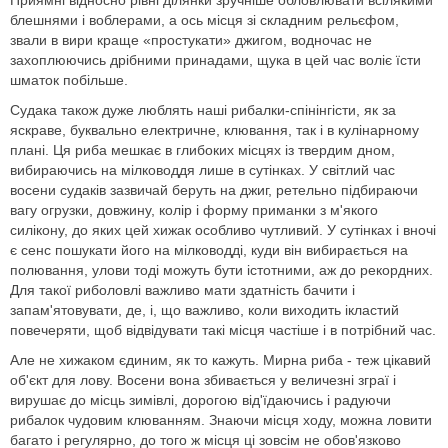
Приямні відносно рівні ділянки зручніше обловлювати всілякими
блешнями і воблерами, а ось місця зі складним рельєфом,
звали в вири краще «простукати» джигом, водночас не
захоплюючись дрібними принадами, щука в цей час воліє їсти
шматок побільше.
Судака також дуже люблять наші рибалки-спінінгісти, як за
яскраве, буквально електричне, клювання, так і в кулінарному
плані. Ця риба мешкає в глибоких місцях із твердим дном,
вибираючись на мілководдя лише в сутінках. У світлий час
восени судаків зазвичай беруть на джиг, ретельно підбираючи
вагу огрузки, довжину, колір і форму приманки з м'якого
силікону, до яких цей хижак особливо чутливий. У сутінках і вночі
є сенс пошукати його на мілководді, куди він вибирається на
полювання, улови тоді можуть бути істотними, аж до рекордних.
Для такої риболовлі важливо мати здатність бачити і
запам'ятовувати, де, і, що важливо, коли виходить ікластий
повечеряти, щоб відвідувати такі місця частіше і в потрібний час.
Але не хижаком єдиним, як то кажуть. Мирна риба - теж цікавий
об'єкт для лову. Восени вона збивається у величезні зграї і
вирушає до місць зимівлі, дорогою від'їдаючись і радуючи
рибалок чудовим клюванням. Знаючи місця ходу, можна ловити
багато і регулярно, до того ж місця ці зовсім не обов'язково