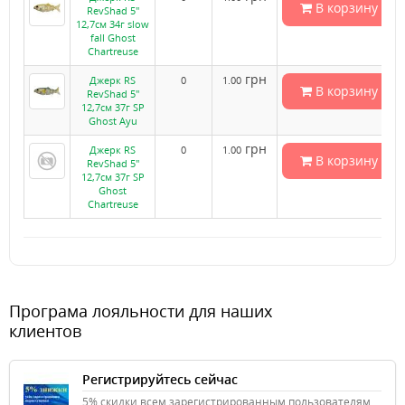
В корзину
RevShad 5"
12,7см 34г slow
fall Ghost
Chartreuse
грн
Джерк RS
0
1.00
В корзину
RevShad 5"
12,7см 37г SP
Ghost Ayu
грн
Джерк RS
0
1.00
В корзину
RevShad 5"
12,7см 37г SP
Ghost
Chartreuse
Програма лояльности для наших
клиентов
Регистрируйтесь сейчас
5% скидки всем зарегистрированным пользователям