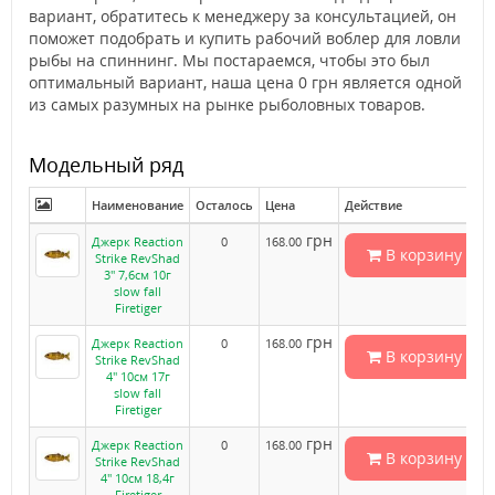
вариант, обратитесь к менеджеру за консультацией, он
поможет подобрать и купить рабочий воблер для ловли
рыбы на спиннинг. Мы постараемся, чтобы это был
оптимальный вариант, наша цена 0 грн является одной
из самых разумных на рынке рыболовных товаров.
Модельный ряд
Наименование
Осталось
Цена
Действие
грн
Джерк Reaction
0
168.00
В корзину
Strike RevShad
3" 7,6см 10г
slow fall
Firetiger
грн
Джерк Reaction
0
168.00
В корзину
Strike RevShad
4" 10см 17г
slow fall
Firetiger
грн
Джерк Reaction
0
168.00
В корзину
Strike RevShad
4" 10см 18,4г
Firetiger