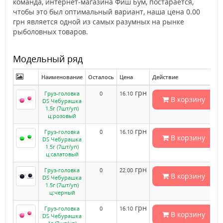
команда, интернет-магазина Фиш Бум, постарается,
чтобы это был оптимальный вариант, наша цена 0.00
грн является одной из самых разумных на рынке
рыболовных товаров.
Модельный ряд
Наименование
Осталось
Цена
Действие
грн
Груз-головка
0
16.10
В корзину
DS Чебурашка
1.5г (7шт/уп)
ц:розовый
грн
Груз-головка
0
16.10
В корзину
DS Чебурашка
1.5г (7шт/уп)
ц:салатовый
грн
Груз-головка
0
22.00
В корзину
DS Чебурашка
1.5г (7шт/уп)
ц:черный
грн
Груз-головка
0
16.10
В корзину
DS Чебурашка