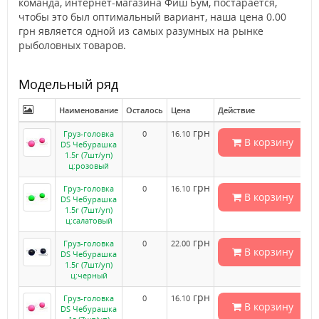
команда, интернет-магазина Фиш Бум, постарается,
чтобы это был оптимальный вариант, наша цена 0.00
грн является одной из самых разумных на рынке
рыболовных товаров.
Модельный ряд
Наименование
Осталось
Цена
Действие
грн
Груз-головка
0
16.10
В корзину
DS Чебурашка
1.5г (7шт/уп)
ц:розовый
грн
Груз-головка
0
16.10
В корзину
DS Чебурашка
1.5г (7шт/уп)
ц:салатовый
грн
Груз-головка
0
22.00
В корзину
DS Чебурашка
1.5г (7шт/уп)
ц:черный
грн
Груз-головка
0
16.10
В корзину
DS Чебурашка