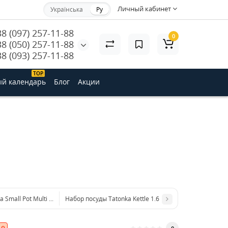
Личный кабинет
Українська
Ру
38 (097) 257-11-88
0
38 (050) 257-11-88
38 (093) 257-11-88
ТОP
й календарь
Блог
Акции
 Small Pot Multi Set 1.4 л
Набор посуды Tatonka Kettle 1.6