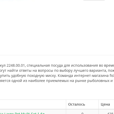
тикул 2248.00.01, специальная посуда для использования во вре
ут найти ответы на вопросы по выбору лучшего варианта, пожа
упить удобную походную миску. Команда интернет-магазина fis
ляется одной из наиболее приемлемых на рынке рыболовных и 
Осталось
Цена
a Large Pot Multi Set 1.6л
0
428