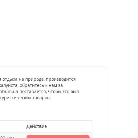
мя отдыха на природе, производится
луйста, обратитесь к нам за
hbum.ua постарается, чтобы это был
туристических товаров.
Действие
.00
грн