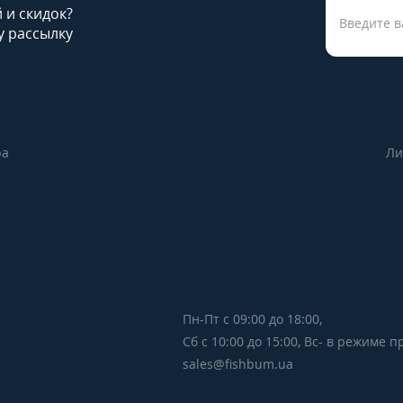
й и скидок?
 рассылку
ра
Ли
Пн-Пт с 09:00 до 18:00,
Сб с 10:00 до 15:00, Вс- в режиме 
sales@fishbum.ua