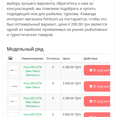
выбору лучшего варианта, обратитесь к нам за
консультацией, мы поможем подобрать и купить
подходящий нож для рыбалки, туризма. Команда
интернет-магазина fishbum.ua постарается, чтобы это
был оптимальный вариант, цена 4 290.00 грн является
одной из наиболее приемлемых на рынке рыболовных
и туристических товаров.
Модельный ряд
Наименование
Осталось
Цена
Действие
грн
Нож MCUSTA
0
4 290.00
В корзину
New Wave
Damascus
грн
Нож MCUSTA
0
3 540.00
В корзину
New Wave
грн
Нож MCUSTA
0
4 290.00
В корзину
New Wave
Damascus
грн
Нож MCUSTA
0
3 800.00