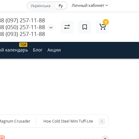
Личный кабинет
Українська
Ру
38 (097) 257-11-88
0
38 (050) 257-11-88
38 (093) 257-11-88
ТОP
й календарь
Блог
Акции
Magnum Crusader
Нож Cold Steel Mini Tuff-Lite