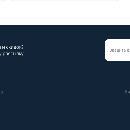
й и скидок?
 рассылку
ра
Ли