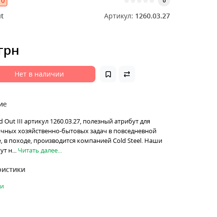
0
0
t
Артикул:
1260.03.27
 грн
Нет в наличии
ие
d Out III артикул 1260.03.27, полезный атрибут для
чных хозяйственно-бытовых задач в повседневной
, в походе, производится компанией Cold Steel. Наши
т н...
Читать далее...
ристики
ки