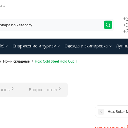
кты
+
+
+
de)
Снаряжение и туризм
Одежда и экипировка
Лунны
Ножи складные
Нож Cold Steel Hold Out III
0
0
тзывы
Вопрос - ответ
Нож Boker 