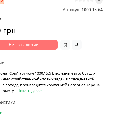
0
0
Артикул:
1000.15.64
а
0 грн
Нет в наличии
ие
на "Сом" артикул 1000.15.64, полезный атрибут для
чных хозяйственно-бытовых задач в повседневной
, в походе, производится компанией Северная корона.
помогу...
Читать далее...
ристики
ки