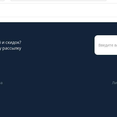
й и скидок?
 рассылку
ра
Ли