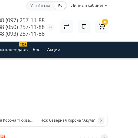
Личный кабинет
Українська
Ру
38 (097) 257-11-88
0
38 (050) 257-11-88
38 (093) 257-11-88
ТОP
й календарь
Блог
Акции
я Корона "Гюрза" ц: черный
Нож Северная Корона "Акула"