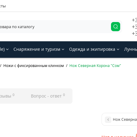
кты
+
+
+
de)
Снаряжение и туризм
Одежда и экипировка
Лунны
Ножи с фиксированным клинком
Нож Северная Корона "Сом"
0
0
тзывы
Вопрос - ответ
Нож Северна