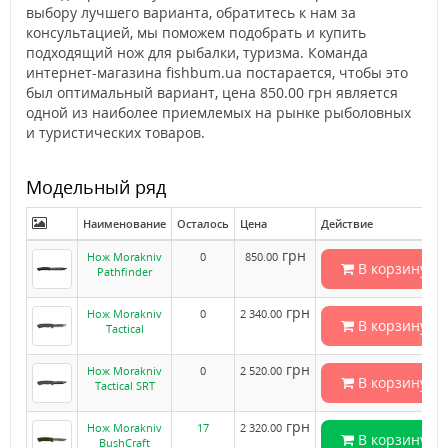
выбору лучшего варианта, обратитесь к нам за
консультацией, мы поможем подобрать и купить
подходящий нож для рыбалки, туризма. Команда
интернет-магазина fishbum.ua постарается, чтобы это
был оптимальный вариант, цена 850.00 грн является
одной из наиболее приемлемых на рынке рыболовных
и туристических товаров.
Модельный ряд
Наименование
Осталось
Цена
Действие
грн
Нож Morakniv
0
850.00
В корзину
Pathfinder
грн
Нож Morakniv
0
2 340.00
В корзину
Tactical
грн
Нож Morakniv
0
2 520.00
В корзину
Tactical SRT
грн
Нож Morakniv
17
2 320.00
В корзину
BushCraft