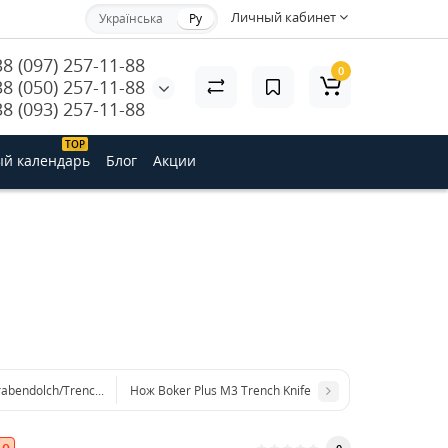
Личный кабинет
Українська
Ру
38 (097) 257-11-88
0
38 (050) 257-11-88
38 (093) 257-11-88
ТОP
й календарь
Блог
Акции
abendolch/Trench Knife
Нож Boker Plus M3 Trench Knife