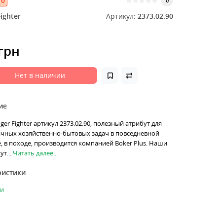
0
0
ighter
Артикул:
2373.02.90
 грн
Нет в наличии
ие
ger Fighter артикул 2373.02.90, полезный атрибут для
чных хозяйственно-бытовых задач в повседневной
, в походе, производится компанией Boker Plus. Наши
т...
Читать далее...
ристики
ки