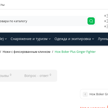
кты
+
+
+
de)
Снаряжение и туризм
Одежда и экипировка
Лунны
Ножи с фиксированным клинком
Нож Boker Plus Ginger Fighter
0
0
тзывы
Вопрос - ответ
Нож Boker Gr