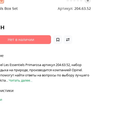
0
0
ls Box Set
Артикул:
204.63.52
рн
Нет в наличии
ие
 Les Essentiels Primarosa артикул 204.63.52, набор
тдыха на природе, производится компанией Opinel.
омогут найти ответы на вопросы по выбору лучшего
ста...
Читать далее...
ристики
ки