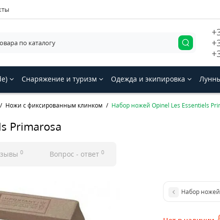
кты
+
+
+
de)
Снаряжение и туризм
Одежда и экипировка
Лунны
Ножи с фиксированным клинком
Набор ножей Opinel Les Essentiels Pr
ls Primarosa
0
0
тзывы
Вопрос - ответ
Набор ножей O