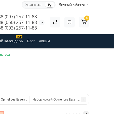
Личный кабинет
Українська
Ру
38 (097) 257-11-88
0
38 (050) 257-11-88
38 (093) 257-11-88
ТОP
й календарь
Блог
Акции
imarosa
pinel Les Essentiels Natural
Набор ножей Opinel Les Essentiels Primavera