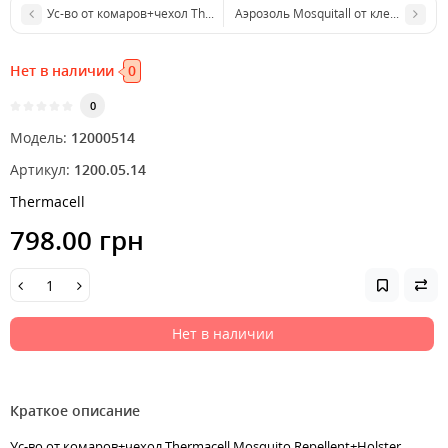
Ус-во от комаров+чехол Thermacell Mosquito Repellent+Holster ц:зе
Аэрозоль Mosquitall от клещей 100 
Нет в наличии
0
0
Модель:
12000514
Артикул:
1200.05.14
Thermacell
798.00 грн
Нет в наличии
Краткое описание
Ус-во от комаров+чехол Thermacell Mosquito Repellent+Holster