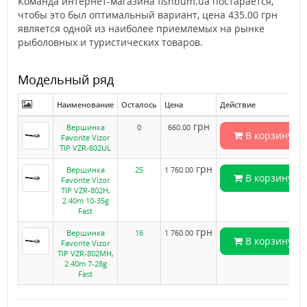
Команда интернет-магазина fishbum.ua постарается,
чтобы это был оптимальный вариант, цена 435.00 грн
является одной из наиболее приемлемых на рынке
рыболовных и туристических товаров.
Модельный ряд
Наименование
Осталось
Цена
Действие
грн
Вершинка
0
660.00
В корзину
Favorite Vizor
TIP VZR-602UL
грн
Вершинка
25
1 760.00
В корзину
Favorite Vizor
TIP VZR-802H,
2.40m 10-35g
Fast
грн
Вершинка
16
1 760.00
В корзину
Favorite Vizor
TIP VZR-802MH,
2.40m 7-28g
Fast