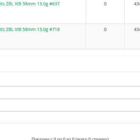
its ZBL VIB 58mm 13.0g #637
0
43
its ZBL VIB 58mm 13.0g #718
0
43
Показано с 0 по 0 из 0 (всего 0 страниц)