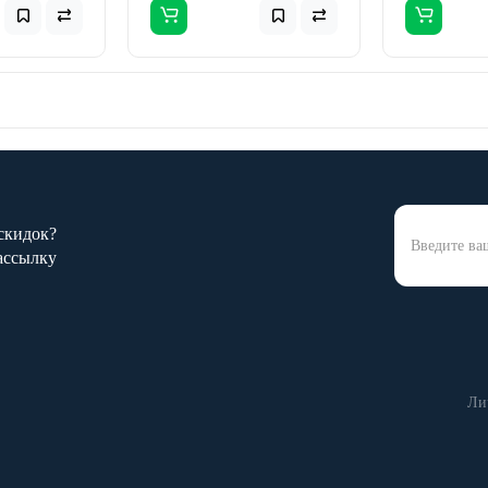
 скидок?
ассылку
Ли