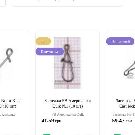
Топ
Популярный
Популярный
 Not-a-Knot
Застежка FB Американка
Застежка 
0 (10 шт)
Quik №1 (10 шт)
Cast loc
t Классика
FB Американка Quik
Застежка FB Tw
41.59
59.47
грн
грн