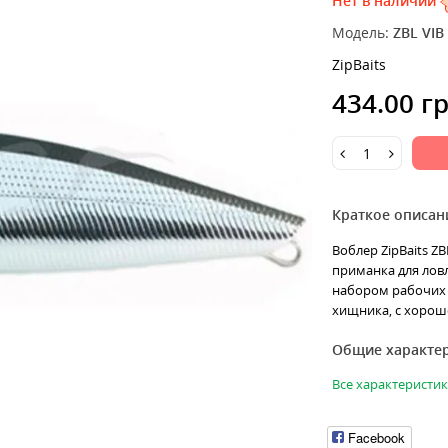
Нет в наличии
Модель:
ZBL VIB
ZipBaits
434.00 г
Краткое описан
Воблер ZipBaits ZB
приманка для лов
набором рабочих 
хищника, с хороше
Общие характе
Все характеристи
Facebook