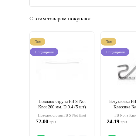
С этим товаром покупают
Топ
Топ
Популярный
Популярный
Поводок струна FB S-Not
Безузловка FB
Knot 200 мм. D 0.4 (5 шт)
Классика №
Поводок струна FB S-Not Knot
FB Not-a-Kno
72.00
24.19
грн
грн