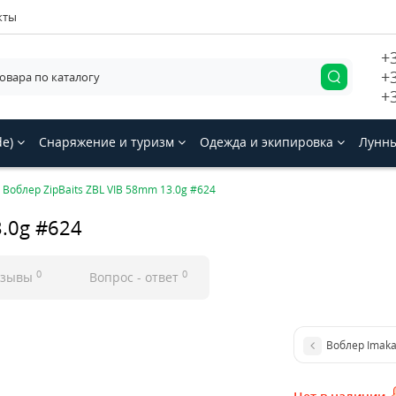
кты
+
+
+
de)
Снаряжение и туризм
Одежда и экипировка
Лунны
Воблер ZipBaits ZBL VIB 58mm 13.0g #624
3.0g #624
0
0
тзывы
Вопрос - ответ
Воблер Imakat