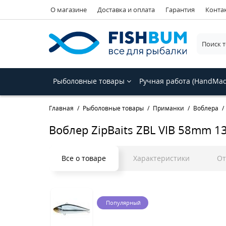
О магазине
Доставка и оплата
Гарантия
Конта
Рыболовные товары
Ручная работа (HandMa
Главная
Рыболовные товары
Приманки
Воблера
Воблер ZipBaits ZBL VIB 58mm 1
Все о товаре
Характеристики
О
Популярный