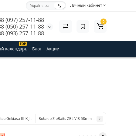
Личный кабинет
Українська
Ру
38 (097) 257-11-88
0
38 (050) 257-11-88
38 (093) 257-11-88
ТОP
й календарь
Блог
Акции
su Gekiasa III IK Jerk 130SP 130mm 21.0g #717 3D Realism
Воблер ZipBaits ZBL VIB 58mm 13.0g #628