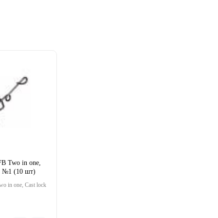
FB Two in one,
k №1 (10 шт)
o in one, Cast lock