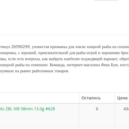
26590299
тикул
, уловистая приманка для ловли хищной рыбы на спинн
 хищника, с хорошей, привлекательной для рыбы игрой и хорошими бро
вы, если есть вопросы, как выбрать наиболее подходящий вариант, обра
 хищной рыбы на спиннинг. Команда, интернет-магазина Фиш Бум, поста
азумных на рынке рыболовных товаров.
Осталось
Цена
its ZBL VIB 58mm 13.0g #628
0
43