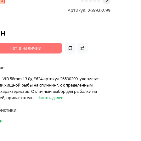
0
0
Артикул:
2659.02.99
рн
Нет в наличии
ие
L VIB 58mm 13.0g #624 артикул 26590299, уловистая
ли хищной рыбы на спиннинг, с определённым
характеристик. Отличный выбор для рыбалки на
й, привлекатель...
Читать далее...
ристики
ки