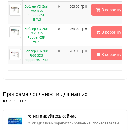
грн
Воблер YO-Zuri
0
263.00
В корзину
F963 3DS
Popper 65F
HHWS
грн
Воблер YO-Zuri
0
263.00
В корзину
F963 3DS
Popper 65F
HOK
грн
Воблер YO-Zuri
0
263.00
В корзину
F963 3DS
Popper 65F HTS
Програма лояльности для наших
клиентов
Регистрируйтесь сейчас
5% скидки всем зарегистрированным пользователям