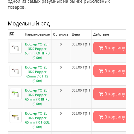
одной из самых разумных на рынке рыболовных
товаров.
Модельный ряд
Наименование
Осталось
Цена
Действие
грн
Воблер YO-Zuri
0
335.00
В корзину
3DS Popper
65mm 7.0 HHPB
(0.0m)
грн
Воблер YO-Zuri
0
335.00
В корзину
3DS Popper
65mm 7.0 HTS
(0.0m)
грн
Воблер YO-Zuri
0
335.00
В корзину
3DS Popper
65mm 7.0 BHPL
(0.0m)
грн
Воблер YO-Zuri
0
335.00
В корзину
3DS Popper
65mm 7.0 HGBL
(0.0m)