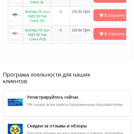
Crank GL
грн
Воблер YO-Zuri
0
275.00
В корзину
F683 3D Flat
Crank OK
грн
Воблер YO-Zuri
0
233.00
В корзину
F683 3D Flat
Crank PCB
Програма лояльности для наших
клиентов
Регистрируйтесь сейчас
5% скидки всем зарегистрированным пользователям
Скидки за отзывы и обзоры
Пишите отзывы на наш магазин и товары, получайте