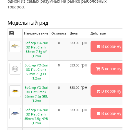
одной из самых разумных на рынке рыболовных
товаров.
Модельный ряд
Наименование
Осталось
Цена
Действие
грн
Воблер YO-Zuri
0
333.00
В корзину
3D Flat Crank
55mm 7.5g AY
(1.2m)
грн
Воблер YO-Zuri
0
333.00
В корзину
3D Flat Crank
55mm 7.5g CL
(1.2m)
грн
Воблер YO-Zuri
0
333.00
В корзину
3D Flat Crank
55mm 7.5g GBL
(1.2m)
грн
Воблер YO-Zuri
0
333.00
В корзину
3D Flat Crank
55mm 7.5g NPB
(1.2m)