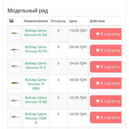
Модельный ряд
Наименование
Осталось
Цена
Действие
грн
Воблер Salmo
0
118.00
В корзину
Minnow 6S GM
грн
Воблер Salmo
0
203.00
В корзину
Minnow 9S PH
грн
Воблер Salmo
0
154.00
В корзину
Minnow 7F D
грн
Воблер Salmo
0
169.00
В корзину
Minnow 7F
HRM
грн
Воблер Salmo
0
122.00
В корзину
Minnow 7F RD
грн
Воблер Salmo
0
143.00
В корзину
Minnow 7SDR
D