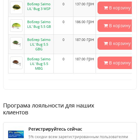
грн
Воблер Salmo
0
137.00
В корзину
LIL’ Bug 3 WSP
грн
Воблер Salmo
0
186.00
В корзину
LIL’ Bug 5.5 GB
грн
Воблер Salmo
0
187.00
В корзину
LIL’ Bug 5.5
GBG
грн
Воблер Salmo
0
187.00
В корзину
LIL’ Bug 5.5
MBG
Програма лояльности для наших
клиентов
Регистрируйтесь сейчас
5% скидки всем зарегистрированным пользователям