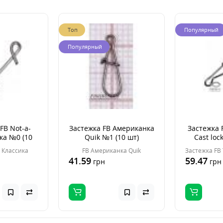
Топ
Популярный
Популярный
FB Not-a-
Застежка FB Американка
Застежка F
ка №0 (10
Quik №1 (10 шт)
Cast loc
)
t Классика
FB Американка Quik
41.59
59.47
грн
грн