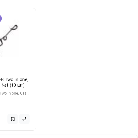
B Two in one,
k №1 (10 шт)
Застежка FB Two in one, Cast lock