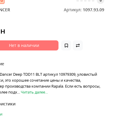
0
0
ANCER
Артикул:
1097.93.09
рн
Нет в наличии
ие
l Dancer Deep TDD11 BLT артикул 10979309, уловистый
и, это хорошее сочетание цены и качества,
р производства компании Rapala. Если есть вопросы,
лее подх...
Читать далее...
ристики
ки