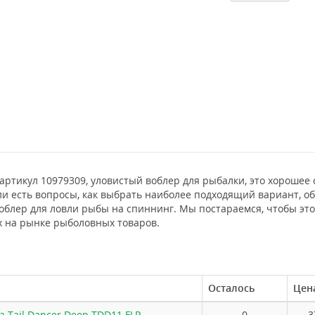
 артикул 10979309, уловистый воблер для рыбалки, это хороше
ли есть вопросы, как выбрать наиболее подходящий вариант, об
облер для ловли рыбы на спиннинг. Мы постараемся, чтобы эт
х на рынке рыболовных товаров.
Осталось
Цен
a Tail Dancer Deep TDD11 FLP
0
3