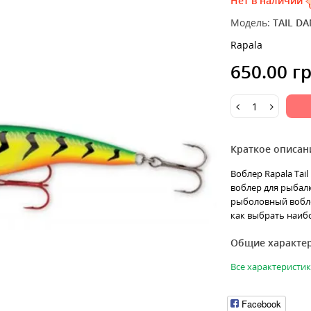
Нет в наличии
Модель:
TAIL D
Rapala
650.00 г
Краткое описан
Воблер Rapala Tai
воблер для рыбалк
рыболовный вобле
как выбрать наибо
Общие характе
Все характеристи
Facebook