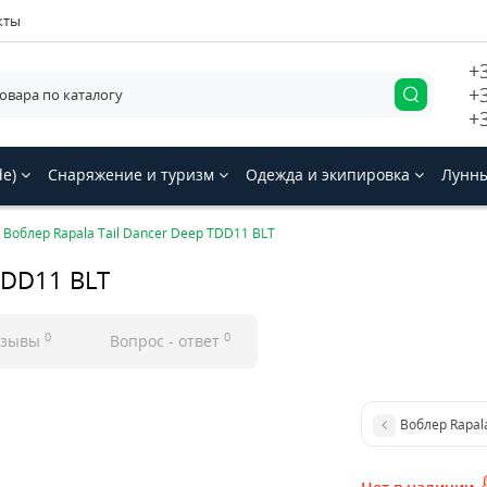
кты
+
+
+
de)
Снаряжение и туризм
Одежда и экипировка
Лунны
Воблер Rapala Tail Dancer Deep TDD11 BLT
TDD11 BLT
0
0
тзывы
Вопрос - ответ
Воблер Rapal