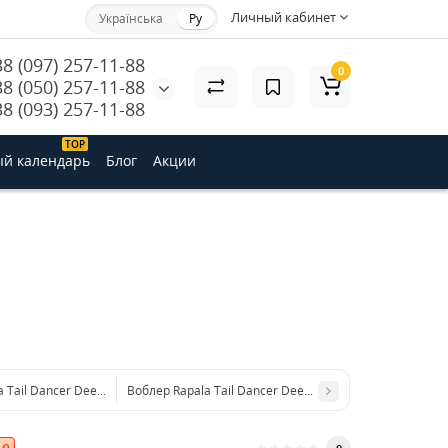
Личный кабинет
Українська
Ру
38 (097) 257-11-88
0
38 (050) 257-11-88
38 (093) 257-11-88
ТОP
й календарь
Блог
Акции
a Tail Dancer Deep TDD11 BFL
Воблер Rapala Tail Dancer Deep TDD11 CLF