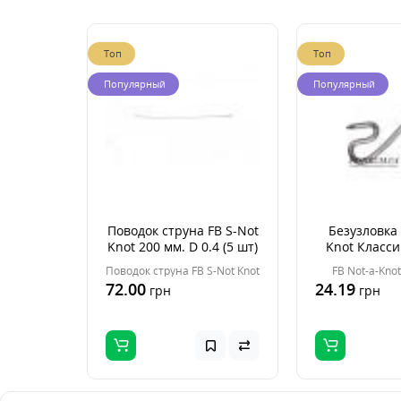
Топ
Топ
Популярный
Популярный
Поводок струна FB S-Not
Безузловка 
Knot 200 мм. D 0.4 (5 шт)
Knot Класси
шт
Поводок струна FB S-Not Knot
FB Not-a-Kno
72.00
24.19
грн
грн